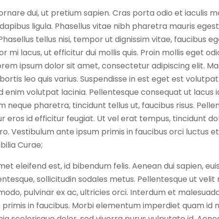
rnare dui, ut pretium sapien. Cras porta odio et iaculis ma
dapibus ligula. Phasellus vitae nibh pharetra mauris eges
Phasellus tellus nisi, tempor ut dignissim vitae, faucibus e
r mi lacus, ut efficitur dui mollis quis. Proin mollis eget od
orem ipsum dolor sit amet, consectetur adipiscing elit. 
obortis leo quis varius. Suspendisse in est eget est volutpat
id enim volutpat lacinia. Pellentesque consequat ut lacus i
m neque pharetra, tincidunt tellus ut, faucibus risus. Pell
 eros id efficitur feugiat. Ut vel erat tempus, tincidunt do
ro. Vestibulum ante ipsum primis in faucibus orci luctus et
bilia Curae;
met eleifend est, id bibendum felis. Aenean dui sapien, eu
entesque, sollicitudin sodales metus. Pellentesque ut velit ni
modo, pulvinar ex ac, ultricies orci. Interdum et malesua
 primis in faucibus. Morbi elementum imperdiet quam id m
ia scelerisque dolor, sed viverra purus vulputate id. Aen