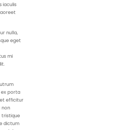
 iaculis
laoreet
r nulla,
esque eget
ctus mi
it.
.
rutrum
 ex porta
t efficitur
a non
 tristique
ae dictum