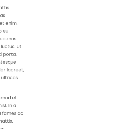
ttis.
tas
get enim.
io eu
Maecenas
 luctus. Ut
d porta.
entesque
lor laoreet,
 ultrices
ismod et
sl. In a
da fames ac
attis.
ean