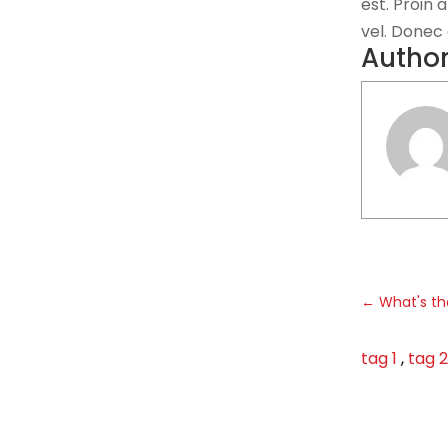
est. Proin 
vel. Donec 
Autho
←
What's th
tag 1
,
tag 