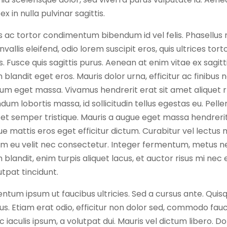
x in nulla pulvinar sagittis.
is ac tortor condimentum bibendum id vel felis. Phasellus 
vallis eleifend, odio lorem suscipit eros, quis ultrices tort
. Fusce quis sagittis purus. Aenean at enim vitae ex sagitt
landit eget eros. Mauris dolor urna, efficitur ac finibus n
m eget massa. Vivamus hendrerit erat sit amet aliquet 
dum lobortis massa, id sollicitudin tellus egestas eu. Pell
l et semper tristique. Mauris a augue eget massa hendreri
e mattis eros eget efficitur dictum. Curabitur vel lectus
m eu velit nec consectetur. Integer fermentum, metus n
landit, enim turpis aliquet lacus, et auctor risus mi nec
lutpat tincidunt.
ntum ipsum ut faucibus ultricies. Sed a cursus ante. Quis
ius. Etiam erat odio, efficitur non dolor sed, commodo fauc
 iaculis ipsum, a volutpat dui. Mauris vel dictum libero. D