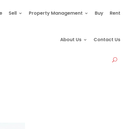
e
Sell
Property Management
Buy
Rent
About Us
Contact Us