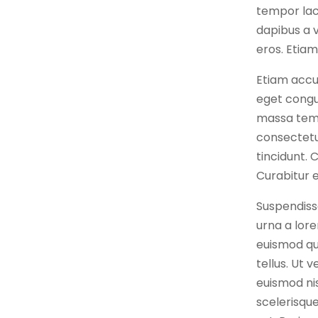
tempor lac
dapibus a 
eros. Etiam
Etiam accu
eget congue
massa temp
consectetur
tincidunt. 
Curabitur e
Suspendiss
urna a lor
euismod qui
tellus. Ut 
euismod nis
scelerisque