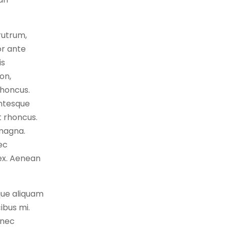
rutrum,
or ante
is
on,
rhoncus.
entesque
t rhoncus.
 magna.
ec
 ex. Aenean
que aliquam
ibus mi.
onec