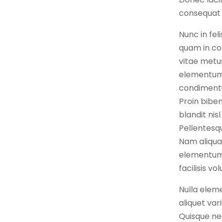
consequat e
Nunc in fel
quam in con
vitae metus
elementum b
condimentu
Proin biben
blandit nis
Pellentesqu
Nam aliqua
elementum b
facilisis vo
Nulla eleme
aliquet var
Quisque nec