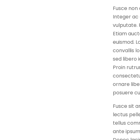
Fusce non o
Integer ac 
vulputate. 
Etiam aucto
euismod. L
convallis l
sed libero 
Proin rutru
consectetur
ornare libe
posuere cu
Fusce sit a
lectus pell
tellus com
ante ipsum
Donec lacin