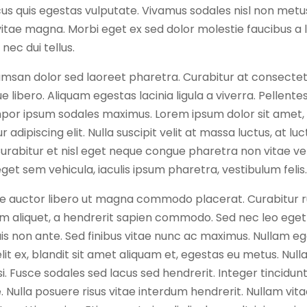
us quis egestas vulputate. Vivamus sodales nisl non metus
vitae magna. Morbi eget ex sed dolor molestie faucibus a 
 nec dui tellus.
msan dolor sed laoreet pharetra. Curabitur at consectetu
 libero. Aliquam egestas lacinia ligula a viverra. Pellent
or ipsum sodales maximus. Lorem ipsum dolor sit amet,
 adipiscing elit. Nulla suscipit velit at massa luctus, at lu
Curabitur et nisl eget neque congue pharetra non vitae vel
get sem vehicula, iaculis ipsum pharetra, vestibulum felis
e auctor libero ut magna commodo placerat. Curabitur 
em aliquet, a hendrerit sapien commodo. Sed nec leo eget
s non ante. Sed finibus vitae nunc ac maximus. Nullam ege
velit ex, blandit sit amet aliquam et, egestas eu metus. Null
i. Fusce sodales sed lacus sed hendrerit. Integer tincidunt
. Nulla posuere risus vitae interdum hendrerit. Nullam vit