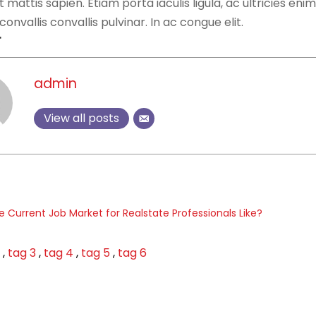
at mattis sapien. Etiam porta iaculis ligula, ac ultricies eni
convallis convallis pulvinar. In ac congue elit.
r
admin
View all posts
e Current Job Market for Realstate Professionals Like?
2
,
tag 3
,
tag 4
,
tag 5
,
tag 6